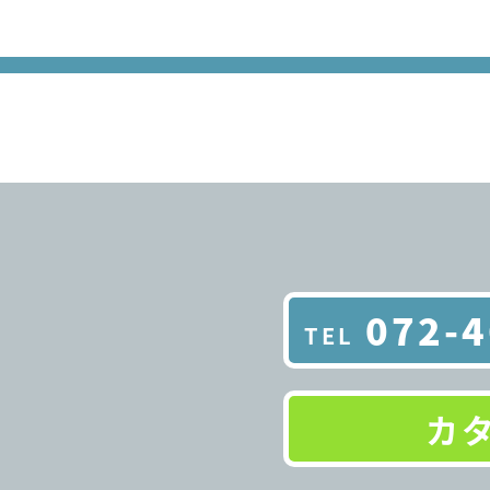
072-4
カ